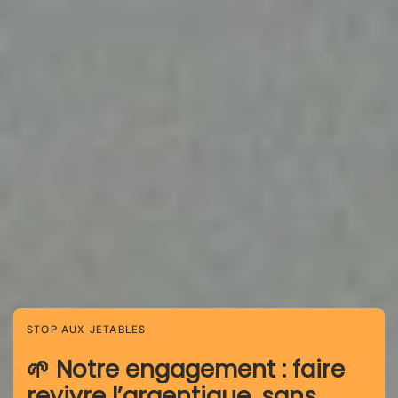
STOP AUX JETABLES
🌱 Notre engagement : faire
revivre l’argentique, sans