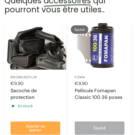
Quelques
accessoires
qui
pourront vous être utiles..
Épuisé
BROMUREFILM
FOMA
€9,90
€9,90
Sacoche de
Pellicule Fomapan
protection
Classic 100 36 poses
En stock
Ajouter au
Épuisé
panier