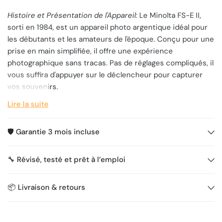
Histoire et Présentation de l'Appareil:
Le Minolta FS-E II,
sorti en 1984, est un appareil photo argentique idéal pour
les débutants et les amateurs de l'époque. Conçu pour une
prise en main simplifiée, il offre une expérience
photographique sans tracas. Pas de réglages compliqués, il
vous suffira d'appuyer sur le déclencheur pour capturer
vos souvenirs.
Ce modèle se distingue par son design résolument ancré
Lire la suite
dans les années 80, avec une version blanche qui est
aujourd'hui devenue rare. Sa compacité en fait un
🛡️ Garantie 3 mois incluse
compagnon de voyage idéal, facile à glisser dans une
poche, prêt à capturer des moments inoubliables.
🔧 Révisé, testé et prêt à l’emploi
Caractéristiques Techniques :
📅 Date de Lancement : 1984
📦 Livraison & retours
🔍 Objectif d'Origine : Grand angle
📷 Avancement du Film : Moteur électrique
🔄 Rembobinage : Moteur électrique