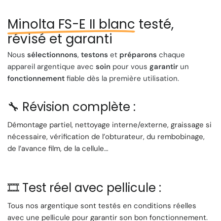
💡 Flash : Intégré
🔋 Alimentation : Piles LR 6
Minolta FS-E II blanc
testé,
révisé et garanti
Le Minolta FS-E II offre une prise de vue simple et intuitive,
parfaite pour les débutants en photographie argentique.
Nous
sélectionnons
,
testons
et
préparons
chaque
Son flash intégré vous permet de capturer des moments
appareil argentique avec
soin
pour vous
garantir
un
même en cas de faible luminosité, élargissant vos
fonctionnement
fiable dès la première utilisation.
possibilités créatives.
Distance minimale de mise au point : 150 cm, permettant
🔧 Révision complète :
des prises de vue nettes même à courte distance. Ce
modèle est un excellent moyen pour les amateurs de
Démontage partiel, nettoyage interne/externe, graissage si
s'initier à la photographie argentique et découvrir la magie
nécessaire, vérification de l’obturateur, du rembobinage,
de la capture analogique.
de l’avance film, de la cellule…
🛡 Chaque appareil est minutieusement testé pour
garantir son bon fonctionnement.
🎞️ Test réel avec pellicule :
📬 Votre Minolta FS-E II sera soigneusement emballé pour
une livraison sans souci.
Tous nos argentique sont testés en conditions réelles
avec une pellicule pour garantir son bon fonctionnement.