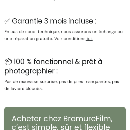
🚀 Livraison disponible à l'échelle internationale pour que
vous puissiez capturer des souvenirs où que vous soyez.
Note: Veuillez noter que, en raison de sa nature vintage,
✅ Garantie 3 mois incluse :
l'appareil photo peut présenter des signes d'usure
mineure, contribuant à son charme unique. 📜
En cas de souci technique, nous assurons un échange ou
une réparation gratuite. Voir conditions
ici.
📦 100 % fonctionnel & prêt à
photographier :
Pas de mauvaise surprise, pas de piles manquantes, pas
de leviers bloqués.
Acheter chez BromureFilm,
c’est
simple, sûr et flexible