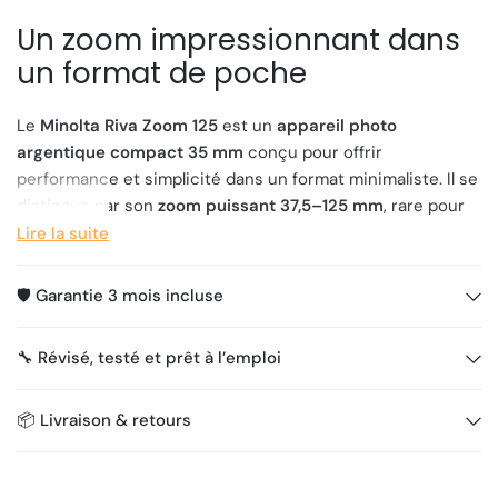
Un zoom impressionnant dans
un format de poche
Le
Minolta Riva Zoom 125
est un
appareil photo
argentique compact 35 mm
conçu pour offrir
performance et simplicité dans un format minimaliste. Il se
distingue par son
zoom puissant 37,5–125 mm
, rare pour
un appareil aussi petit, et par sa
construction légère en
Lire la suite
métal
, qui lui permet de se glisser facilement dans une
poche ou un sac.
🛡️ Garantie 3 mois incluse
Pensé pour les amateurs de photo sans prise de tête, il
propose un
mode automatique complet
, un
autofocus
🔧 Révisé, testé et prêt à l’emploi
multizone
performant, une
exposition précise sur 3
zones
, et toutes les fonctionnalités attendues :
📦 Livraison & retours
retardateur
,
réduction des yeux rouges
,
flash intégré
intelligent.