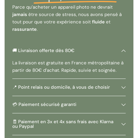
confiance ?
Parce qu’acheter un appareil photo ne devrait
jamais
être source de stress, nous avons pensé à
🌍 Plus de 1500 appareils vendus en 4 ans
tout pour que votre expérience soit
fluide
et
🔧 Révisé et certifié fonctionnel
rassurante
.
🤝 SAV disponible en français et anglais
♻️ Engagement écoresponsable
🚚 Livraison offerte dès 80€
📷
Un compact argentique discret et performant, idéal
La livraison est gratuite en France métropolitaine à
pour capturer vos moments sans vous encombrer.
🎞️
partir de 80€ d’achat. Rapide, suivie et soignée.
📍 Point relais ou domicile, à vous de choisir
💳 Paiement sécurisé garanti
🧾 Paiement en 3x et 4x sans frais avec Klarna
ou Paypal