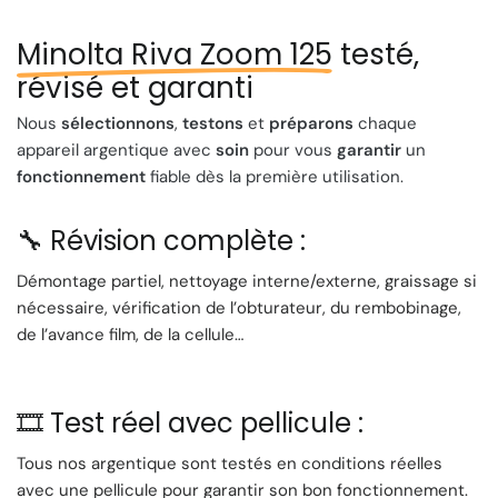
⚙️ Caractéristiques
Minolta Riva Zoom 125
testé,
techniques
révisé et garanti
Nous
sélectionnons
,
testons
et
préparons
chaque
🔍
Objectif
: Zoom 37,5–125 mm avec lentilles
appareil argentique avec
soin
pour vous
garantir
un
asphériques
fonctionnement
fiable dès la première utilisation.
🎯
Mise au point
: Autofocus multizone (900 paliers, 5
faisceaux)
🔧 Révision complète :
🧠
Mesure de l’exposition
: Automatique, sur 3 zones
couplées à l’AF
Démontage partiel, nettoyage interne/externe, graissage si
⚡
Flash
: Intégré, avec gestion automatique + anti-yeux
nécessaire, vérification de l’obturateur, du rembobinage,
rouges
de l’avance film, de la cellule…
⏱️
Retardateur
: Oui
🎞️
Film
: 35 mm, chargement, avancement et
rembobinage automatiques
🎞️ Test réel avec pellicule :
📐
Dimensions
: Très compact, plus petit que de
nombreux APS
Tous nos argentique sont testés en conditions réelles
⚖️
Poids
: Léger, boîtier en métal
avec une pellicule pour garantir son bon fonctionnement.