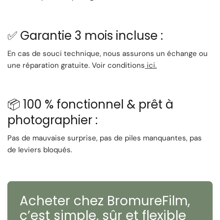
🪶
Design
: Moderne et discret, facilement
transportable
✅ Garantie 3 mois incluse :
✅ Pourquoi choisir le Minolta
En cas de souci technique, nous assurons un échange ou
Riva Zoom 125 ?
une réparation gratuite. Voir conditions
ici.
Zoom puissant jusqu’à 125 mm
dans un format ultra
📦 100 % fonctionnel & prêt à
compact
Autofocus intelligent
, même sur les sujets décentrés
photographier :
Exposition précise
et automatique, sans réglages à
Pas de mauvaise surprise, pas de piles manquantes, pas
faire
de leviers bloqués.
Flash bien positionné
, pour limiter les yeux rouges
Léger, robuste et élégant
, parfait pour les souvenirs du
quotidien
Acheter chez BromureFilm,
🤝 Pourquoi nous faire
c’est
simple, sûr et flexible