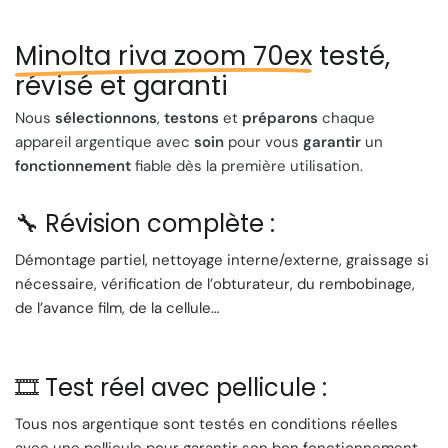
Caractéristiques Techniques
:
🔍 Zoom Polyvalent : Le zoom 35-70 mm à quatre
Minolta riva zoom 70ex
testé,
lentilles offre des résultats exceptionnels, quel que soit
révisé et garanti
votre sujet.
🌼 Macro et Paysage Automatiques : Le Riva Zoom 70EX
Nous
sélectionnons
,
testons
et
préparons
chaque
gère automatiquement les réglages pour les prises de
appareil argentique avec
soin
pour vous
garantir
un
vue en gros plan ou en paysage, assurant des photos
fonctionnement
fiable dès la première utilisation.
nettes et bien exposées.
💡 Modes d'Éclairage : Le flash intégré offre une gamme
🔧 Révision complète :
de modes, y compris forcé, débrayé, nuit, automatique
et réduction des yeux rouges, pour s'adapter à toutes
Démontage partiel, nettoyage interne/externe, graissage si
les conditions d'éclairage.
nécessaire, vérification de l’obturateur, du rembobinage,
🎥 Film 135 DX : Ce modèle accepte les films 135 DX en
de l’avance film, de la cellule…
24x36 pour une grande commodité. Il est alimenté par
une pile CR 123 A.
🚀 Fonctionnalités Pratiques : Le Riva Zoom 70EX est
🎞️ Test réel avec pellicule :
équipé d'un moteur pour l'entraînement du film et
Tous nos argentique sont testés en conditions réelles
l'armement automatique, ainsi que d'un retardateur, d'un