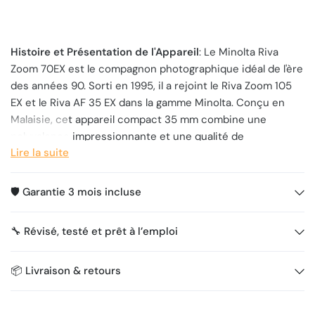
Histoire et Présentation de l'Appareil
: Le Minolta Riva
Zoom 70EX est le compagnon photographique idéal de l'ère
des années 90. Sorti en 1995, il a rejoint le Riva Zoom 105
EX et le Riva AF 35 EX dans la gamme Minolta. Conçu en
Malaisie, cet appareil compact 35 mm combine une
polyvalence impressionnante et une qualité de
Lire la suite
construction exceptionnelle.
Doté d'un zoom 35-70 mm avec quatre lentilles de haute
🛡️ Garantie 3 mois incluse
qualité, le Riva Zoom 70EX vous offre un large éventail de
possibilités photographiques. Il est doté d'une mise au
point automatique pour une utilisation intuitive, et vous
🔧 Révisé, testé et prêt à l’emploi
pouvez même sélectionner l'infini en appuyant simplement
sur un bouton. Un curseur sur la face avant vous permet
📦 Livraison & retours
de basculer en mode macro, réduisant la distance
minimale de mise au point à 48 cm.