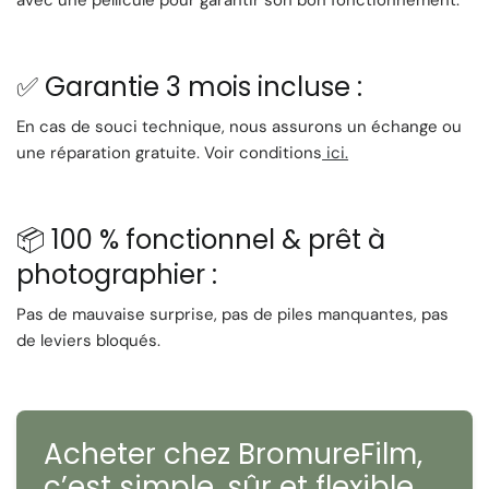
avec une pellicule pour garantir son bon fonctionnement.
Veuillez noter que, en raison de sa nature vintage, l'appareil
photo peut présenter des signes d'usure mineure,
contribuant à son charme unique. 📜
✅ Garantie 3 mois incluse :
En cas de souci technique, nous assurons un échange ou
une réparation gratuite. Voir conditions
ici.
📦 100 % fonctionnel & prêt à
photographier :
Pas de mauvaise surprise, pas de piles manquantes, pas
de leviers bloqués.
Acheter chez BromureFilm,
c’est
simple, sûr et flexible