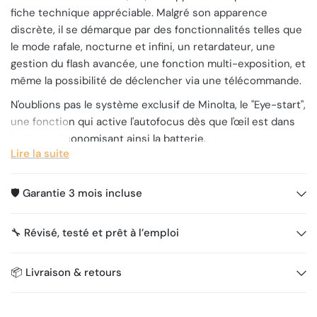
fiche technique appréciable. Malgré son apparence
discrète, il se démarque par des fonctionnalités telles que
le mode rafale, nocturne et infini, un retardateur, une
gestion du flash avancée, une fonction multi-exposition, et
même la possibilité de déclencher via une télécommande.
N'oublions pas le système exclusif de Minolta, le "Eye-start",
une fonction qui active l'autofocus dès que l'œil est dans
le viseur, économisant ainsi la batterie.
Lire la suite
Caractéristiques Techniques:
🦾 Mode auto
🛡️ Garantie 3 mois incluse
🤖 Mode(s) assisté(s)
🎞️ Mode rafale
🔧 Révisé, testé et prêt à l’emploi
‼️ Mode multi-exposition
📸 Gestion du flash
⏳ Retardateur
📦 Livraison & retours
☑️ Visée autofocus
🪶 Léger