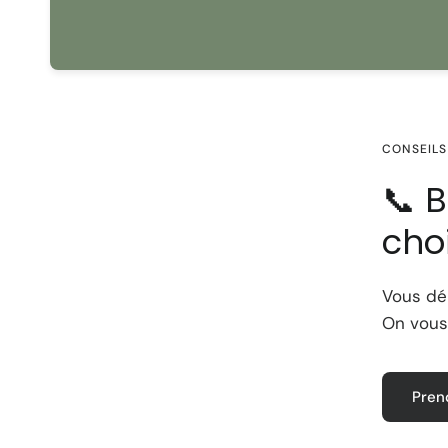
CONSEILS
📞 
choi
Vous dé
On vous
Pren