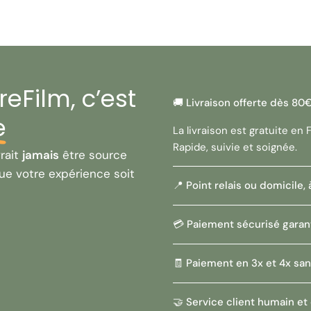
L'absence de réglages
DX coding
, qui permet
du film utilisé (ISO 100
Idéal pour
eFilm, c’est
🚚 Livraison offerte dès 80
Le
Vivitar BV30DB
est 
e
les amateurs de vintag
La livraison est gratuite en
ce soit pour des portr
Rapide, suivie et soignée.
modèle vous permet de
rait
jamais
être source
et ses fonctionnalité
ue votre expérience soit
📍 Point relais ou domicile,
ceux qui veulent s'init
Conclusi
💳 Paiement sécurisé garan
Le
Vivitar BV30DB
est 
🧾 Paiement en 3x et 4x san
conçu pour une utilisat
automatique
, son
vise
🤝 Service client humain et
photographie agréable