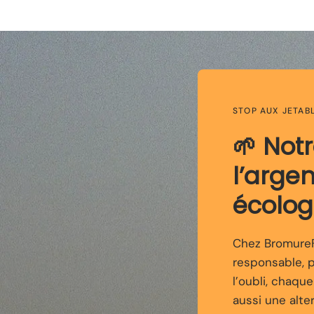
STOP AUX JETAB
🌱 Not
l’arge
écolog
Chez BromureFi
responsable, 
l’oubli, chaqu
aussi une alte