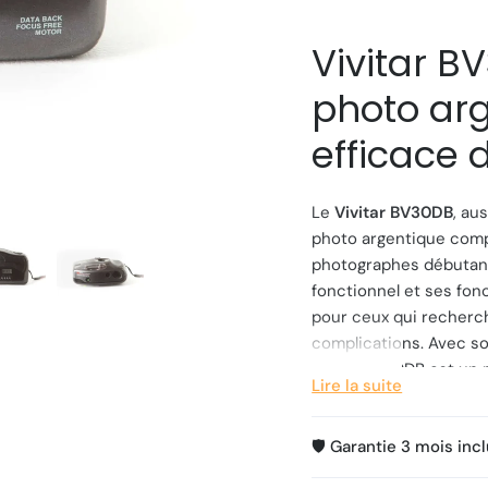
Vivitar B
photo arg
efficace 
Le
Vivitar BV30DB
, au
photo argentique compa
photographes débutant
fonctionnel et ses fon
pour ceux qui recherc
complications. Avec s
film, le BV30DB est un 
Lire la suite
Caractéri
🛡️ Garantie 3 mois inc
📸
Type d'appareil
: