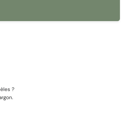
raphie rétro, ce modèle est une option fiable pour
 précieux en 35mm.
e
èles ?
rgon.