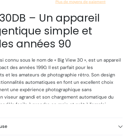
Plus de moyens de paiement
V30DB – Un appareil
entique simple et
des années 90
ssi connu sous le nom de « Big View 30 », est un appareil
ct des années 1990. Il est parfait pour les
s et les amateurs de photographie rétro. Son design
ctionnalités automatiques en font un excellent choix
hent une expérience photographique sans
on viseur agrandi et son chargement automatique du
modèle facile à prendre en main et prêt à l’emploi.
stiques principales :
luse
 Appareil photo compact argentique 35mm