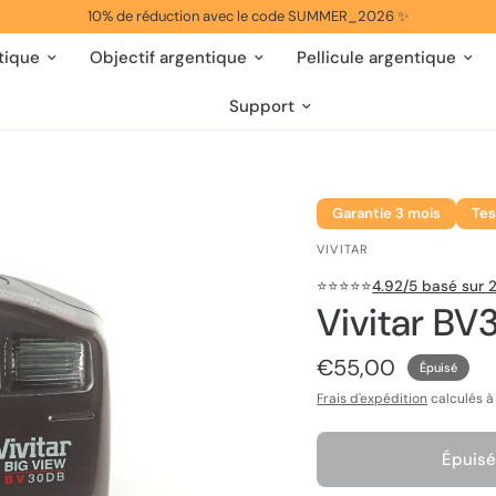
10% de réduction avec le code SUMMER_2026 ✨
tique
Objectif argentique
Pellicule argentique
Support
Garantie 3 mois
Tes
VIVITAR
⭐️⭐️⭐️⭐️⭐️
4.92/5 basé sur 2
Vivitar B
€55,00
Épuisé
Frais d'expédition
calculés à
Épuisé