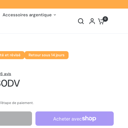
Accessoires argentique
0
té et révisé
Retour sous 14 jours
6 avis
V30DV
 l'étape de paiement.