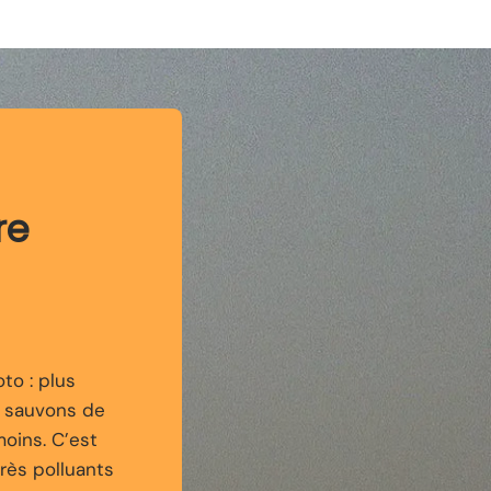
re
to : plus
s sauvons de
moins. C’est
très polluants