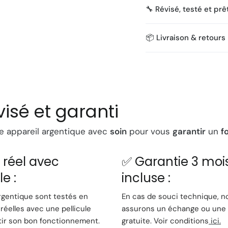
🔄
Chargement aut
🔧 Révisé, testé et prê
chaque prise
📏
Viseur agrandi
: 
📦 Livraison & retours
🎞️
Compatibilité fi
automatique)
💡
Flash intégré
: Fl
luminosité
🔋
Alimentation
: Fo
visé et garanti
Avantages
 appareil argentique avec
soin
pour vous
garantir
un
f
Le
Vivitar BV30DB
se d
AA insérée et le film en 
t réel avec
✅ Garantie 3 moi
d'appuyer sur le décle
le :
incluse :
adapté aux photograph
minimaliste de la phot
rgentique sont testés en
En cas de souci technique, n
système de
mise au po
réelles avec une pellicule
assurons un échange ou une 
sans avoir à se soucie
tir son bon fonctionnement.
gratuite. Voir conditions
ici.