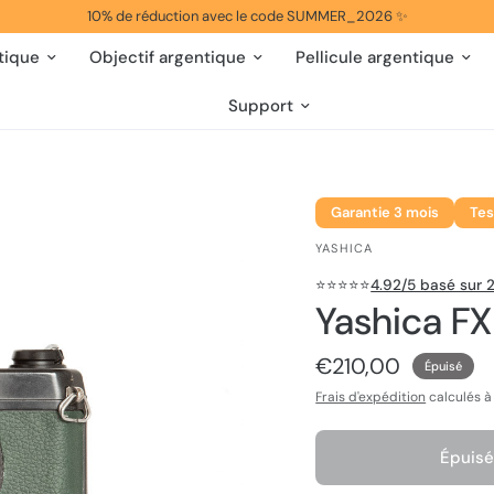
10% de réduction avec le code SUMMER_2026 ✨
tique
Objectif argentique
Pellicule argentique
Support
Garantie 3 mois
Tes
YASHICA
⭐️⭐️⭐️⭐️⭐️
4.92/5 basé sur 2
Yashica F
€210,00
Épuisé
Frais d'expédition
calculés à
Épuisé