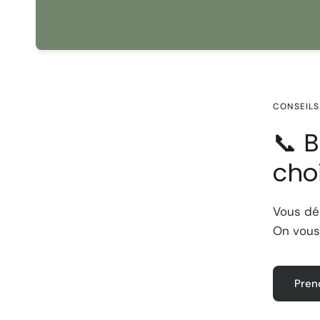
CONSEILS
📞 
choi
Vous dé
On vous
Pren