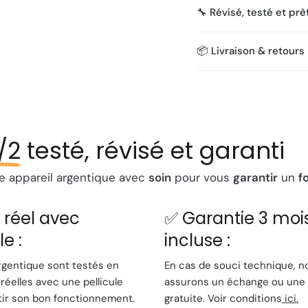
🔧 Révisé, testé et prê
Il est ici couplé à l'obje
rendu naturel, proche 
l'ensemble parfait pour 
📦 Livraison & retours
d'une qualité d'image p
Une porte d
optique ⚡
/2
testé, révisé et garanti
L'un des arguments ma
(C/Y)
. Ce boîtier lége
 appareil argentique avec
soin
pour vous
garantir
un
f
d'objectifs les plus pr
Distagon). C'est le mo
t réel avec
✅ Garantie 3 moi
produire des images d'
le :
incluse :
Caractérist
rgentique sont testés en
En cas de souci technique, n
Type 📷 :
Reflex mon
réelles avec une pellicule
assurons un échange ou une 
Obturateur ⏱️ :
Plan
tir son bon fonctionnement.
gratuite. Voir conditions
ici.