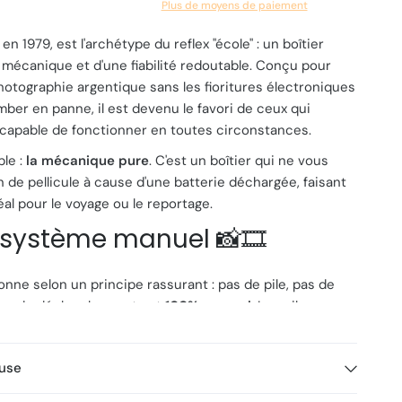
Plus de moyens de paiement
 en 1979, est l'archétype du reflex "école" : un boîtier
 mécanique et d'une fiabilité redoutable. Conçu pour
a photographie argentique sans les fioritures électroniques
mber en panne, il est devenu le favori de ceux qui
 capable de fonctionner en toutes circonstances.
ple :
la mécanique pure
. C'est un boîtier qui ne vous
 de pellicule à cause d'une batterie déchargée, faisant
al pour le voyage ou le reportage.
 système manuel 📸🎞️
onne selon un principe rassurant : pas de pile, pas de
me de déclenchement est
100% manuel
. Les piles ne
 la cellule (le posemètre) qui vous guide via un système
+, o, -)
dans le viseur. Si vous n'avez plus de piles,
luse
 déclencher parfaitement sur toutes ses vitesses, du 1s