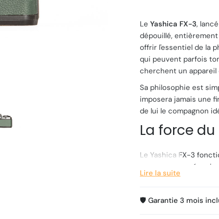
Le
Yashica FX-3
, lancé
dépouillé, entièrement
offrir l'essentiel de l
qui peuvent parfois to
cherchent un appareil
Sa philosophie est sim
imposera jamais une fin
de lui le compagnon idé
La force du
Le Yashica FX-3 foncti
problème. Le mécanis
Lire la suite
servent qu'à alimenter
ultra-intuitif de
3 LED (
🛡️ Garantie 3 mois inc
l'appareil continue de
au 1/1000s.