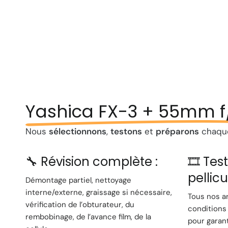
Yashica FX-3 + 55mm f
Nous
sélectionnons
,
testons
et
préparons
chaque
🔧 Révision complète :
🎞️ Tes
pellicu
Démontage partiel, nettoyage
interne/externe, graissage si nécessaire,
Tous nos a
vérification de l’obturateur, du
conditions 
rembobinage, de l’avance film, de la
pour garan