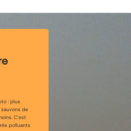
 au service de l'image : un boîtier robuste et léger
les portes des prestigieuses optiques Carl Zeiss.
re
to : plus
s sauvons de
moins. C’est
très polluants