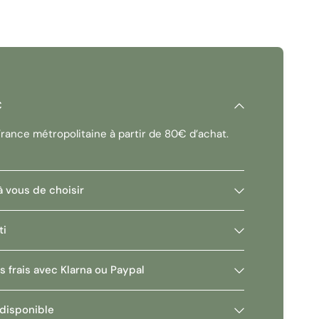
:
100% mécanique (piles uniquement pour la mesure de
 aide à l'exposition par LED (+ / OK / -).
Yashica (C/Y) – compatible avec les optiques Carl
€
mpacte et légère (environ 450g), idéale pour le
 France métropolitaine à partir de 80€ d’achat.
iles bouton LR44 (uniquement pour la cellule).
oisir le Yashica FX-3 ? ✔️
 à vous de choisir
– Un boîtier increvable qui fonctionne sans électricité.
rentissage
– Des commandes claires pour maîtriser les
ti
– Un reflex qui ne pèse quasiment rien, parfait pour les
s frais avec Klarna ou Paypal
e
– La possibilité d'évoluer vers les célèbres optiques
 disponible