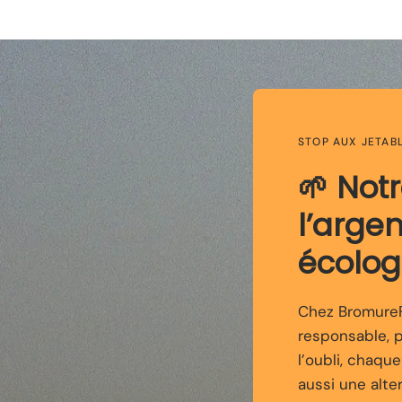
STOP AUX JETAB
🌱 Not
l’arge
écolog
Chez BromureFi
responsable, 
l’oubli, chaqu
aussi une alte