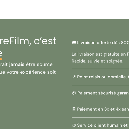
Pose B.
Fonctionnement ⚙️ 
lumière).
Viseur 🔍 :
Clair avec
Monture 🎯 :
Contax/
Zeiss.
eFilm, c’est
🚚 Livraison offerte dès 80
Construction 🧱 :
Co
e
quotidien.
La livraison est gratuite en
Alimentation 🔋 :
2 p
Rapide, suivie et soignée.
rait
jamais
être source
Pourquoi ch
ue votre expérience soit
📍 Point relais ou domicile,
✅ Fiabilité absolue
✅ Simplicité d'app
💳 Paiement sécurisé garan
bases de la photo.
✅ Légèreté record
🧾 Paiement en 3x et 4x san
longues marches.
✅ Accès au Prestig
Carl Zeiss.
🤝 Service client humain et