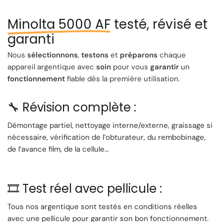
dernier cas ne soit pas des plus élaborées.
Caractéristiques Techniques:
Minolta 5000 AF
testé, révisé et
🔄 Motorisation avancée : Le chargement et le
garanti
rembobinage du film sont motorisés pour plus de
commodité.
Nous
sélectionnons
,
testons
et
préparons
chaque
📽️ Sensibilité automatique : La sensibilité du film est
appareil argentique avec
soin
pour vous
garantir
un
sélectionnée automatiquement grâce aux films à
fonctionnement
fiable dès la première utilisation.
codage DX.
💡 Flash externe : L'appareil ne comporte pas de flash
🔧 Révision complète :
intégré, mais un sabot porte-accessoires vous
permet d'utiliser un flash TTL externe.
Démontage partiel, nettoyage interne/externe, graissage si
⏱️ Obturateur performant : L'obturateur à rideaux
nécessaire, vérification de l’obturateur, du rembobinage,
métalliques peut déclencher jusqu'à 1/2000 de
de l’avance film, de la cellule…
seconde.
🎯 Mise au point centrale : Le système autofocus se
limite à une mise au point centrale, et la mesure
🎞️ Test réel avec pellicule :
d'exposition est également centrée.
Tous nos argentique sont testés en conditions réelles
🌄 Contre-jours facilités : Une touche spécifique à
avec une pellicule pour garantir son bon fonctionnement.
l'arrière de l'appareil vous permet de gérer les contre-