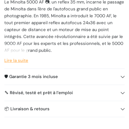
Le Minolta 5000 AF 📷, un reflex 35 mm, incarne le passage
de Minolta dans l'ère de l'autofocus grand public en
photographie. En 1985, Minolta a introduit le 7000 AF, le
tout premier appareil reflex autofocus 24x36 avec un
capteur de distance et un moteur de mise au point
intégrés. Cette avancée révolutionnaire a été suivie par le
9000 AF pour les experts et les professionnels, et le 5000
AF pour le grand public.
Le Minolta 5000 AF, tel que vous le tenez maintenant, se
Lire la suite
destine principalement au grand public. Son boîtier,
principalement constitué de polymères, est conçu pour
🛡️ Garantie 3 mois incluse
être léger et facile à utiliser. Il fonctionne avec 4 piles AAA,
ce qui en fait un choix pratique pour les amateurs de
🔧 Révisé, testé et prêt à l’emploi
photographie. Cependant, contrairement à ses
homologues plus avancés, le 5000 AF ne propose pas de
"mode priorité" ou de "programmes résultats". Vous pouvez
📦 Livraison & retours
l'utiliser en mode tout automatique ou en mode
entièrement manuel, bien que son ergonomie dans ce