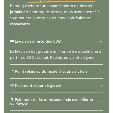
🚀 Livraison disponible à l'échelle internationale, afin que
Parce qu’acheter un appareil photo ne devrait
vous puissiez capturer le temps où que vous soyez.
jamais
être source de stress, nous avons pensé à
Note : Veuillez noter que, en raison de sa nature vintage,
tout pour que votre expérience soit
fluide
et
l'appareil photo peut présenter des signes d'usure
rassurante
.
mineure, contribuant à son charme unique.
📜
🚚 Livraison offerte dès 80€
La livraison est gratuite en France métropolitaine à
partir de 80€ d’achat. Rapide, suivie et soignée.
📍 Point relais ou domicile, à vous de choisir
💳 Paiement sécurisé garanti
🧾 Paiement en 3x et 4x sans frais avec Klarna
ou Paypal